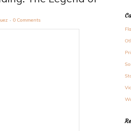
Ca
quez
0 Comments
Fl
Ot
Pr
So
St
Vi
Wo
Re