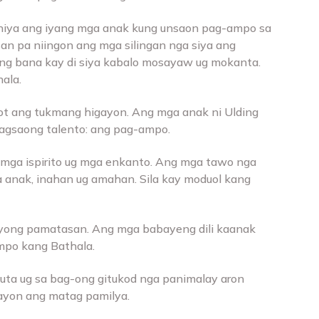
ng niya ang iyang mga anak kung unsaon pag-ampo sa
san pa niingon ang mga silingan nga siya ang
ang bana kay di siya kabalo mosayaw ug mokanta.
ala.
bot ang tukmang higayon. Ang mga anak ni Ulding
lagsaong talento: ang pag-ampo.
a mga ispirito ug mga enkanto. Ang mga tawo nga
 anak, inahan ug amahan. Sila kay moduol kang
ayong pamatasan. Ang mga babayeng dili kaanak
mpo kang Bathala.
yuta ug sa bag-ong gitukod nga panimalay aron
ayon ang matag pamilya.