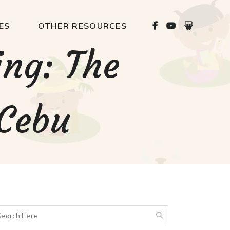
ES
OTHER RESOURCES
ng: The
 Cebu