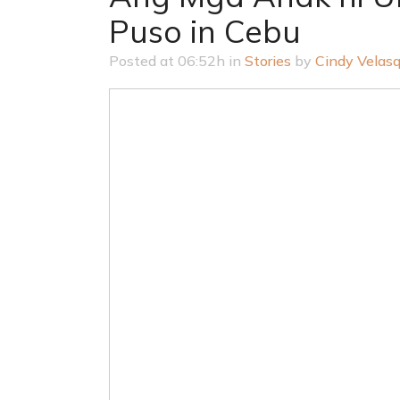
Puso in Cebu
Posted at 06:52h
in
Stories
by
Cindy Velas