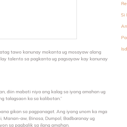
Re
Si
An
Pa
Isd
 matag tawo kanunay mokanta ug mosayaw alang
alay talento sa pagkanta ug pagsayaw kay kanunay
n, diin mabati niya ang kalag sa iyang amahan ug
g talagsaon ka sa kalibotan.”
 bana gikan sa pagpanagat. Ang iyang unom ka mga
ki, Manan-aw, Binosa, Dumpol, Badbaranay ug
on sa pagbalik sa ilang amahan.