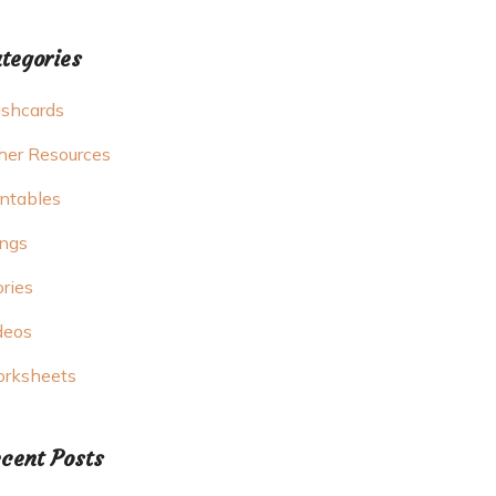
tegories
ashcards
her Resources
intables
ngs
ories
deos
rksheets
cent Posts