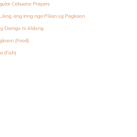
gular Cebuano Prayers
 Liling, ang Iring nga Pilian og Pagkaon
g Damgo ni Aldong
gkaon (Food)
a (Fish)