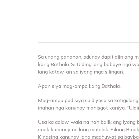
Sa unang panahon, adunay dapit diin ang
kang Bathala. Si Ulding, ang babaye nga w
lang kataw-an sa iyang mga silingan.
Apan siya mag-ampo kang Bathala.
Mag-ampo pod siya sa diyosa sa katigulanga
inahan nga kanunay mohisgot kaniya, “Uldin
Usa ka adlaw, wala na nahibalik ang iyang
anak kanunay na lang mohilak. Silang Bina
Kinasing kanunay lang maghuwat sa baybay