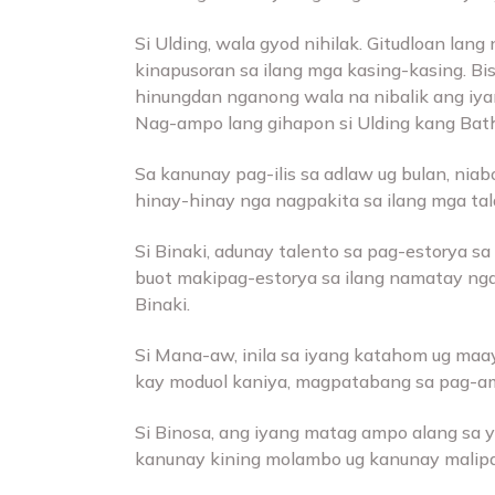
Si Ulding, wala gyod nihilak. Gitudloan la
kinapusoran sa ilang mga kasing-kasing. Bi
hinungdan nganong wala na nibalik ang iy
Nag-ampo lang gihapon si Ulding kang Bath
Sa kanunay pag-ilis sa adlaw ug bulan, nia
hinay-hinay nga nagpakita sa ilang mga ta
Si Binaki, adunay talento sa pag-estorya s
buot makipag-estorya sa ilang namatay nga
Binaki.
Si Mana-aw, inila sa iyang katahom ug ma
kay moduol kaniya, magpatabang sa pag-a
Si Binosa, ang iyang matag ampo alang sa 
kanunay kining molambo ug kanunay malip