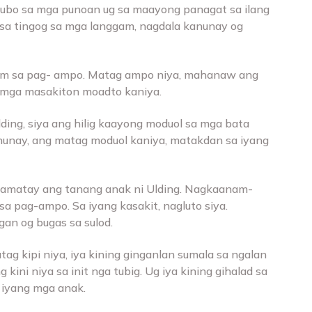
ubo sa mga punoan ug sa maayong panagat sa ilang
sa tingog sa mga langgam, nagdala kanunay og
om sa pag- ampo. Matag ampo niya, mahanaw ang
 mga masakiton moadto kaniya.
ding, siya ang hilig kaayong moduol sa mga bata
anunay, ang matag moduol kaniya, matakdan sa iyang
namatay ang tanang anak ni Ulding. Nagkaanam-
 pag-ampo. Sa iyang kasakit, nagluto siya.
gan og bugas sa sulod.
ag kipi niya, iya kining ginganlan sumala sa ngalan
kini niya sa init nga tubig. Ug iya kining gihalad sa
 iyang mga anak.