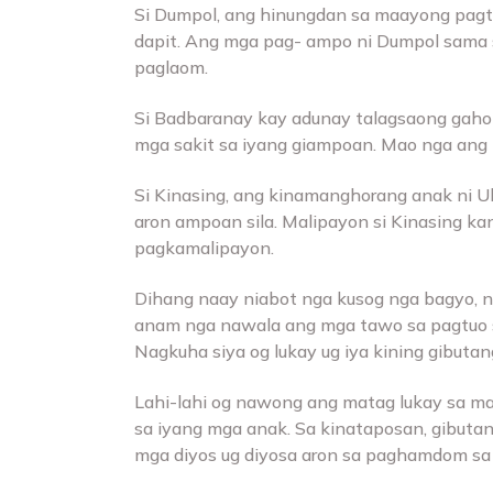
Si Dumpol, ang hinungdan sa maayong pagt
dapit. Ang mga pag- ampo ni Dumpol sama 
paglaom.
Si Badbaranay kay adunay talagsaong gah
mga sakit sa iyang giampoan. Mao nga ang
Si Kinasing, ang kinamanghorang anak ni Ul
aron ampoan sila. Malipayon si Kinasing k
pagkamalipayon.
Dihang naay niabot nga kusog nga bagyo, 
anam nga nawala ang mga tawo sa pagtuo sa
Nagkuha siya og lukay ug iya kining gibutan
Lahi-lahi og nawong ang matag lukay sa mat
sa iyang mga anak. Sa kinataposan, gibutang 
mga diyos ug diyosa aron sa paghamdom sa